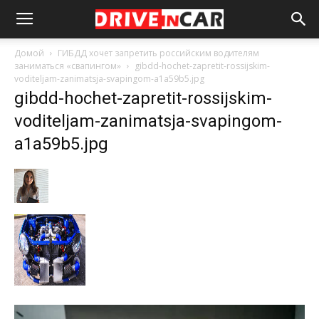
Домой
ГИБДД хочет запретить российским водителям
заниматься «свапингом»
gibdd-hochet-zapretit-rossijskim-
voditeljam-zanimatsja-svapingom-a1a59b5.jpg
gibdd-hochet-zapretit-rossijskim-
voditeljam-zanimatsja-svapingom-
a1a59b5.jpg