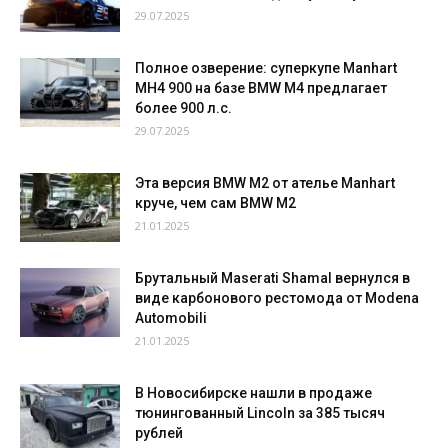
29.07.2025
Полное озверение: суперкупе Manhart
MH4 900 на базе BMW M4 предлагает
более 900 л.с.
29.07.2025
Эта версия BMW M2 от ателье Manhart
круче, чем сам BMW M2
21.01.2025
Брутальный Maserati Shamal вернулся в
виде карбонового рестомода от Modena
Automobili
21.01.2025
В Новосибирске нашли в продаже
тюнингованный Lincoln за 385 тысяч
рублей