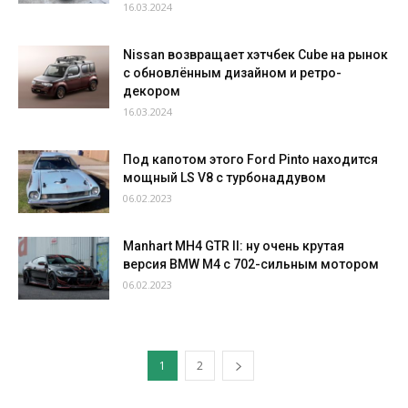
16.03.2024
Nissan возвращает хэтчбек Cube на рынок
с обновлённым дизайном и ретро-
декором
16.03.2024
Под капотом этого Ford Pinto находится
мощный LS V8 с турбонаддувом
06.02.2023
Manhart MH4 GTR II: ну очень крутая
версия BMW M4 c 702-сильным мотором
06.02.2023
1
2