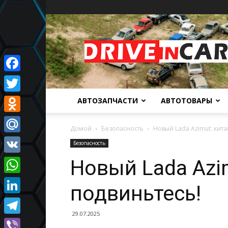
Автомобильный
портал
Facebook
Twitter
АВТОЗАПЧАСТИ
АВТОТОВАРЫ
Odnoklassniki
Домой
Безопасность
Новый Lada Azimut: кита
Mail.Ru
Безопасность
Новый Lada Azi
VK
WhatsApp
подвиньтесь!
LinkedIn
29.07.2025
Telegram