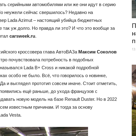
тать серийными автомобилями или же они идут в серию
 Но неужели сейчас свершилось? Недавно на
ер Lada Azimut – настоящий убийца бюджетных
П
е так уж долго. Но правда ли это? И что это вообще за
н
ртал
carsweek.ru
.
п
13
сийского кроссовера глава АвтоВАЗа
Максим Соколов
остро почувствовала потребность в подобных
 назывался Lada B+ Cross и никакой подробной
ах особо не было. Всё, что говорилось о новинке,
а и выглядел прототип совсем иначе. Стоит отметить,
 появились ещё раньше, до ухода французов с
давать новую модель на базе Renault Duster. Но в 2022
всем известным причинам. И тогда за основу
ada Vesta.