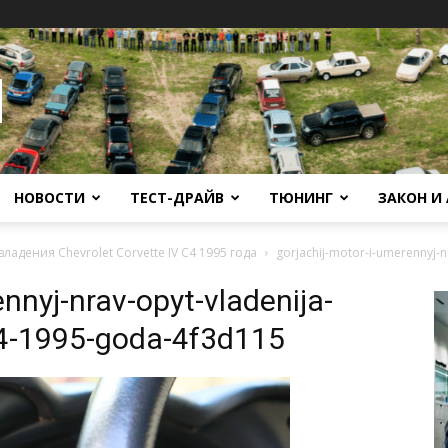
НОВОСТИ
ТЕСТ-ДРАЙВ
ТЮНИНГ
ЗАКОН И
адения Chevrolet Corvette IV C4 1995 года
gorjachij-motor-i-umerennyj-n
nnyj-nrav-opyt-vladenija-
-c4-1995-goda-4f3d115