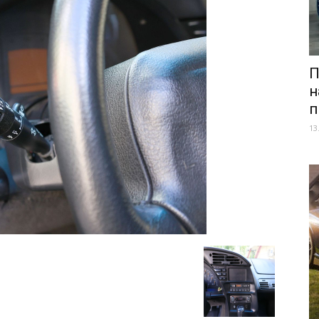
П
н
п
13