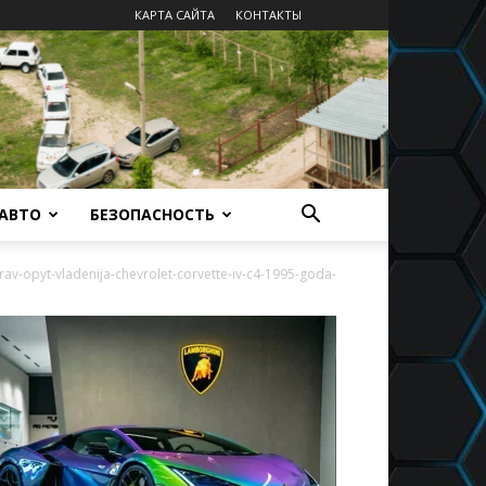
КАРТА САЙТА
КОНТАКТЫ
 АВТО
БЕЗОПАСНОСТЬ
rav-opyt-vladenija-chevrolet-corvette-iv-c4-1995-goda-