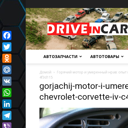
Автомобильный
портал
Facebook
Twitter
АВТОЗАПЧАСТИ
АВТОТОВАРЫ
Odnoklassniki
Домой
Горячий мотор и умеренный нрав: опыт вл
4f3d115
Mail.Ru
gorjachij-motor-i-umere
VK
chevrolet-corvette-iv
WhatsApp
LinkedIn
Telegram