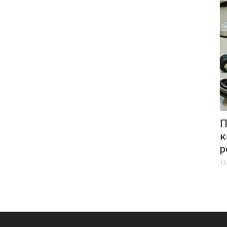
П
к
р
13