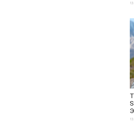
13
Т
S
Э
13