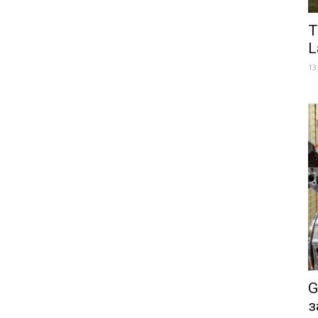
Т
L
13
G
з