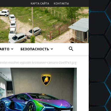
КАРТА САЙТА
КОНТАКТЫ
 АВТО
БЕЗОПАСНОСТЬ
rolet-mozhet-vypustit-krossover-camaro-2ae97e3.jpg