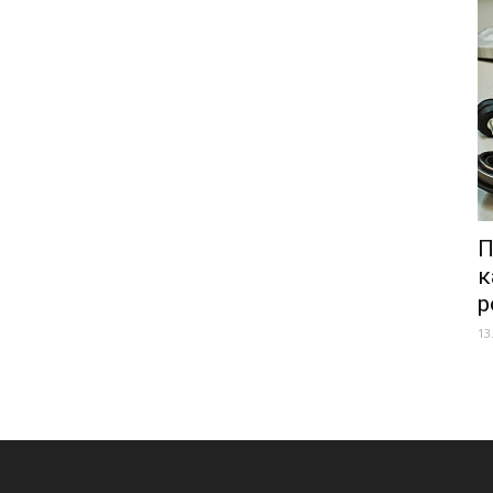
П
к
р
13