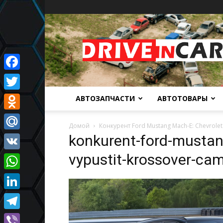
Автомобильный
портал
Facebook
Twitter
АВТОЗАПЧАСТИ
АВТОТОВАРЫ
Odnoklassniki
Домой
Конкурент Ford Mustang Mach-E: Chevrole
konkurent-ford-mustan
Mail.Ru
vypustit-krossover-ca
VK
WhatsApp
LinkedIn
Telegram