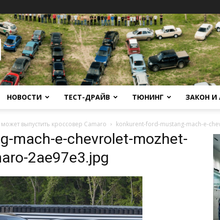
НОВОСТИ
ТЕСТ-ДРАЙВ
ТЮНИНГ
ЗАКОН И
t может выпустить кроссовер Camaro
konkurent-ford-mustang-mach-e-chev
g-mach-e-chevrolet-mozhet-
maro-2ae97e3.jpg