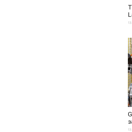
Т
L
13
G
з
13