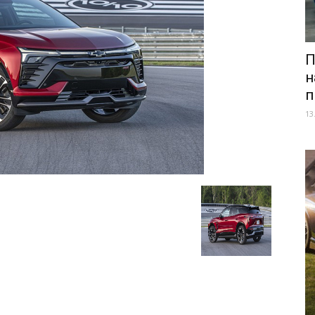
П
н
п
13