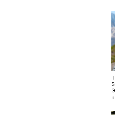
Т
S
Э
13