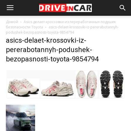
Домой
Asics делает кроссовки из переработанных подушек
безопасности Toyota
asics-delaet-krossovki-iz-pererabotannyh-
podushek-bezopasnosti-toyota-9854794
asics-delaet-krossovki-iz-
pererabotannyh-podushek-
bezopasnosti-toyota-9854794