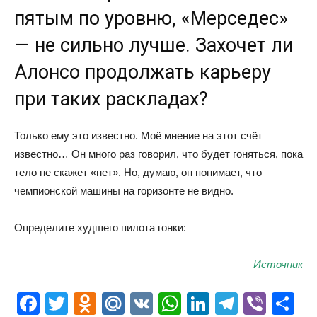
пятым по уровню, «Мерседес»
— не сильно лучше. Захочет ли
Алонсо продолжать карьеру
при таких раскладах?
Только ему это известно. Моё мнение на этот счёт
известно… Он много раз говорил, что будет гоняться, пока
тело не скажет «нет». Но, думаю, он понимает, что
чемпионской машины на горизонте не видно.
Определите худшего пилота гонки:
Источник
Facebook
Twitter
Odnoklassniki
Mail.Ru
VK
WhatsApp
LinkedIn
Telegr
Vibe
О