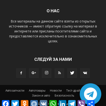
О НАС
Все материалы на данном сайте взяты из открытых
источников — имеют обратную ссылку на материал в
интернете или присланы посетителями сайта и
предоставляются исключительно в ознакомительных
целях.
СЛЕДУЙ ЗА НАМИ
Автозапчасти
Автотовары
Новости
Тест-драйв
Тюнинг
Закон и авто
Безопасность
Facebook
Twitter
Odnoklassniki
Mail.Ru
VK
WhatsApp
LinkedIn
Telegram
Viber
Отправ
© 2025 Все права защищены.