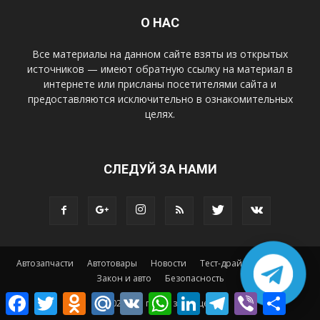
О НАС
Все материалы на данном сайте взяты из открытых
источников — имеют обратную ссылку на материал в
интернете или присланы посетителями сайта и
предоставляются исключительно в ознакомительных
целях.
СЛЕДУЙ ЗА НАМИ
Автозапчасти
Автотовары
Новости
Тест-драйв
Тюнинг
Закон и авто
Безопасность
Facebook
Twitter
Odnoklassniki
Mail.Ru
VK
WhatsApp
LinkedIn
Telegram
Viber
Отправ
© 2025 Все права защищены.