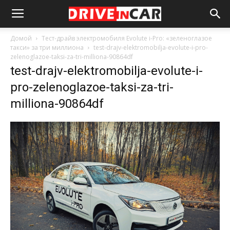
Домой
Тест-драйв электромобиля Evolute i-Pro: «зеленоглазое
такси» за три миллиона
test-drajv-elektromobilja-evolute-i-pro-
zelenoglazoe-taksi-za-tri-milliona-90864df
test-drajv-elektromobilja-evolute-i-
pro-zelenoglazoe-taksi-za-tri-
milliona-90864df