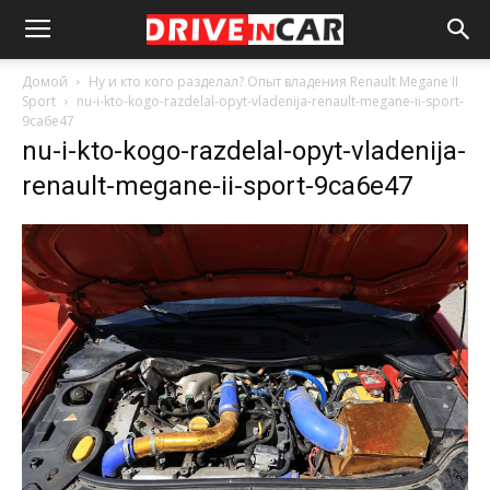
Домой
Ну и кто кого разделал? Опыт владения Renault Megane II
Sport
nu-i-kto-kogo-razdelal-opyt-vladenija-renault-megane-ii-sport-
9ca6e47
nu-i-kto-kogo-razdelal-opyt-vladenija-
renault-megane-ii-sport-9ca6e47