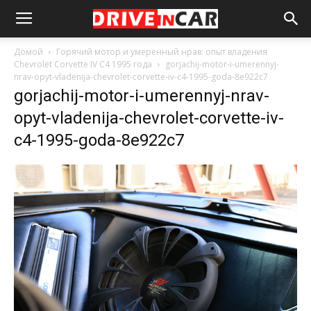
Домой
Горячий мотор и умеренный нрав: опыт владения
Chevrolet Corvette IV C4 1995 года
gorjachij-motor-i-umerennyj-
nrav-opyt-vladenija-chevrolet-corvette-iv-c4-1995-goda-8e922c7
gorjachij-motor-i-umerennyj-nrav-
opyt-vladenija-chevrolet-corvette-iv-
c4-1995-goda-8e922c7