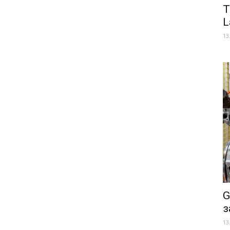
Т
L
13
G
з
13