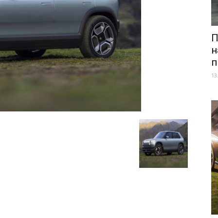
П
н
п
13