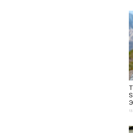
Т
S
Э
13