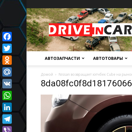
Автомобильный
портал
Facebook
Twitter
АВТОЗАПЧАСТИ
АВТОТОВАРЫ
Odnoklassniki
Домой
Nissan возвращает хэтчбек Cube на рын
8da08fc0f8d1817606
Mail.Ru
VK
WhatsApp
LinkedIn
Telegram