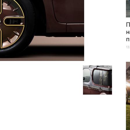
П
н
п
13