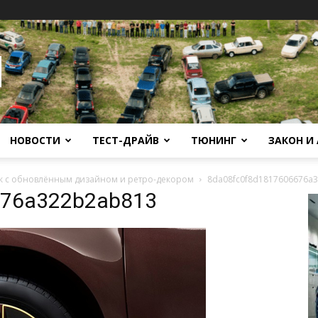
НОВОСТИ
ТЕСТ-ДРАЙВ
ТЮНИНГ
ЗАКОН И
ок с обновлённым дизайном и ретро-декором
8da08fc0f8d1817606676a
676a322b2ab813