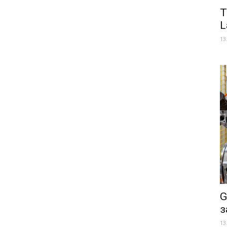
Т
L
13
G
з
13