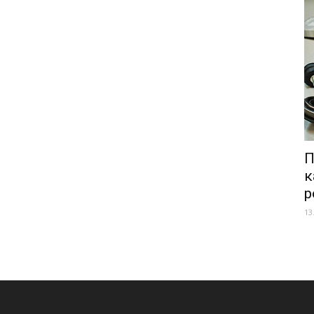
П
к
р
13