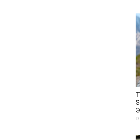
Т
S
Э
13